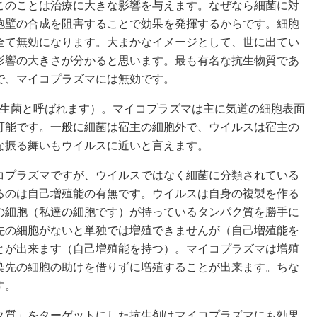
このことは治療に大きな影響を与えます。なぜなら細菌に対
胞壁の合成を阻害することで効果を発揮するからです。細胞
全て無効になります。大まかなイメージとして、世に出てい
影響の大きさが分かると思います。最も有名な抗生物質であ
で、マイコプラズマには無効です。
寄生菌と呼ばれます）。マイコプラズマは主に気道の細胞表面
可能です。一般に細菌は宿主の細胞外で、ウイルスは宿主の
な振る舞いもウイルスに近いと言えます。
コプラズマですが、ウイルスではなく細菌に分類されている
るのは自己増殖能の有無です。ウイルスは自身の複製を作る
の細胞（私達の細胞です）が持っているタンパク質を勝手に
先の細胞がないと単独では増殖できませんが（自己増殖能を
とが出来ます（自己増殖能を持つ）。マイコプラズマは増殖
染先の細胞の助けを借りずに増殖することが出来ます。ちな
す。
ク質」をターゲットにした抗生剤はマイコプラズマにも効果