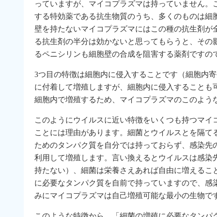
っていますが、マイコプラズマは持っていません。
する特効薬である抗生物質のうち、多くのものは細
壁を持たないマイコプラズマにはこの種の抗生剤が
る抗生剤の半分は効かないと思ってもらうと、その
るペニシリンも細胞壁の合成を阻害する薬剤ですの
3つ目の特徴は細胞内に侵入することです（細胞内
に付着して増殖しますが、細胞内に侵入することも
細胞内で増殖するため、マイコプラズマのこのよう
このようにウイルスに近い特徴をいくつも持つマイ
ことには理由があります。細菌とウイルスとを隔て
ためのタンパク質を自分では持っておらず、感染先
利用して増殖します。言い換えるとウイルスは感染
持たない）、細菌は栄養さえあれば自由に増えるこ
に必要なタンパク質を自前で持っていますので、感
みにマイコプラズマは自己増殖可能な最小の生物で
このような特徴から、「細菌の増殖に必要なタンパ