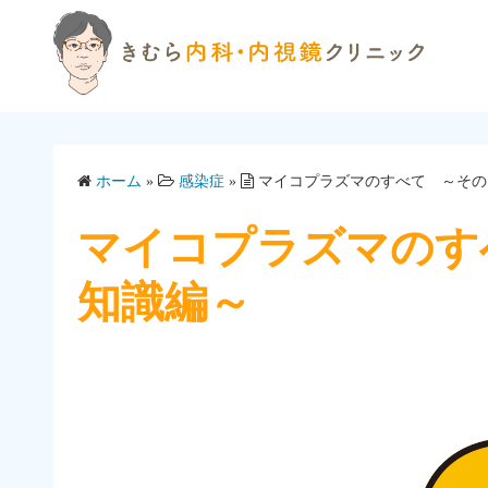
コ
ン
テ
ン
ツ
へ
ホーム
»
感染症
»
マイコプラズマのすべて ～その
ス
キ
マイコプラズマのす
ッ
プ
知識編～