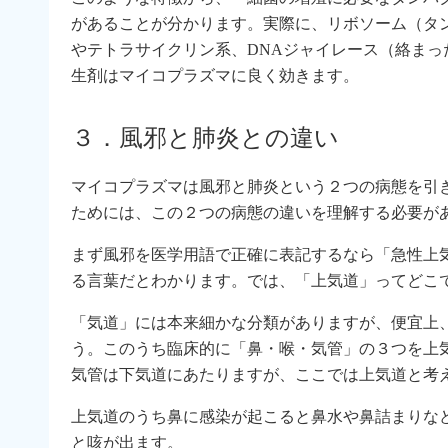
があることが分かります。実際に、リボソーム（タ
やテトラサイクリン系、DNAジャイレース（絡まっ
生剤はマイコプラズマに良く効きます。
３．風邪と肺炎との違い
マイコプラズマは風邪と肺炎という２つの病態を引
ためには、この２つの病態の違いを理解する必要が
まず風邪を医学用語で正確に表記するなら「急性上
る言葉だとわかります。では、「上気道」ってどこ
「気道」には本来細かな分類がありますが、便宜上
う。このうち臨床的に「鼻・喉・気管」の３つを上
気管は下気道にあたりますが、ここでは上気道と考
上気道のうち鼻に感染が起こると鼻水や鼻詰まりな
と咳が出ます。