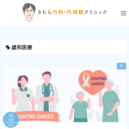
コ
ン
テ
ン
ツ
へ
緩和医療
ス
キ
ッ
癌
プ
29
5月
2023