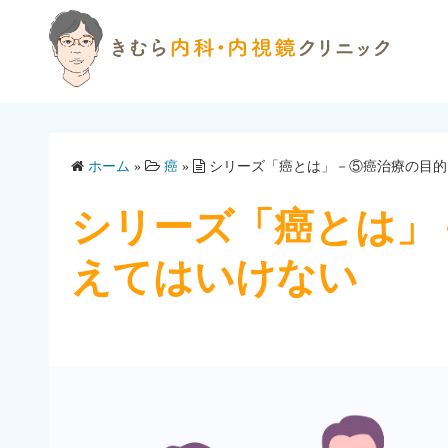
コ
ン
テ
ン
ツ
へ
ホーム
»
癌
»
シリーズ「癌とは」－⑤癌治療の目的
ス
キ
シリーズ「癌とは」
ッ
プ
えてはいけない