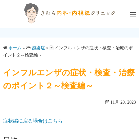
コ
ン
テ
ン
ツ
へ
ホーム
»
感染症
»
インフルエンザの症状・検査・治療のポ
ス
イント２～検査編～
キ
ッ
インフルエンザの症状・検査・治療
プ
のポイント２～検査編～
11月 20, 2023
症状編に戻る場合はこちら